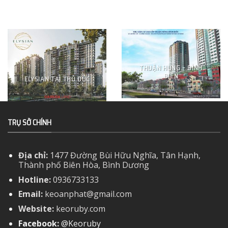
THUẬN HƯNG – BÌNH
ĐIỀN
ELYSIAN TẠI THỦ ĐỨC
TRỤ SỞ CHÍNH
Địa chỉ:
1477 Đường Bùi Hữu Nghĩa, Tân Hạnh,
Thành phố Biên Hòa, Bình Dương
Hotline:
0936733133
Email:
keoanphat@gmail.com
Website:
keoruby.com
Facebook:
@Keoruby